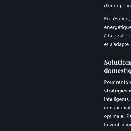
d’énergie i
En résumé, 
énergétique
à la gestio
et s’adapte
Solution
domesti
Pour renforc
stratégies
intelligent
consommatio
optimale. P
la ventilati