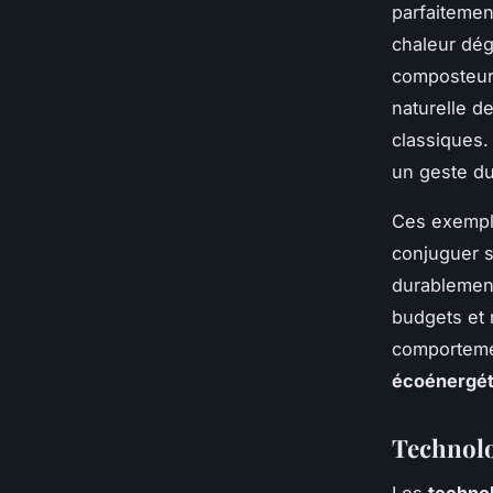
parfaitemen
chaleur dég
composteur
naturelle d
classiques.
un geste du
Ces exemple
conjuguer s
durablement
budgets et
comporteme
écoénergét
Technolo