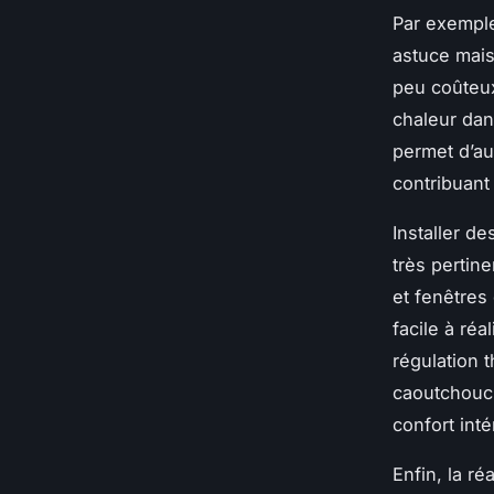
Par exemple
astuce mais
peu coûteux
chaleur dan
permet d’a
contribuant 
Installer d
très pertine
et fenêtres
facile à réa
régulation 
caoutchouc 
confort inté
Enfin, la ré