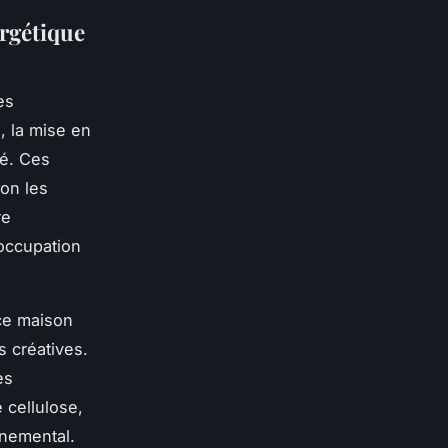
ergétique
es
, la mise en
lé. Ces
on les
re
’occupation
ce maison
s créatives.
es
 cellulose,
nnemental.