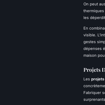
On peut aus
thermiques o
les déperdi
En combinan
visible. L’i
gestes simp
dépenses én
maison pour
Projets 
Les
projet
concrètemen
Fabriquer s
surprenants