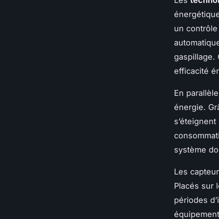
Les
technol
énergétiqu
un contrôle
automatique
gaspillage.
efficacité 
En parallèle,
énergie. Gr
s’éteignent
consommati
système dom
Les capteur
Placés sur 
périodes d’
équipements