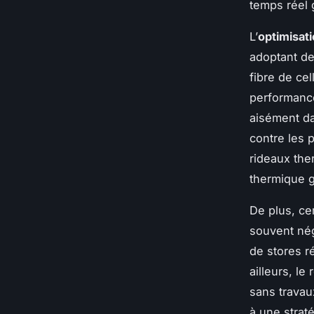
temps réel 
L’
optimisati
adoptant de
fibre de ce
performance
aisément da
contre les 
rideaux the
thermique g
De plus, ce
souvent nég
de stores ré
ailleurs, le
sans travau
à une straté