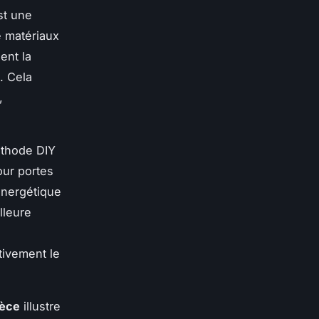
t une
e matériaux
ent la
. Cela
,
éthode DIY
our portes
énergétique
illeure
tivement le
ièce
illustre