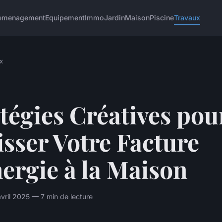
emenagement
Equipement
Immo
Jardin
Maison
Piscine
Travaux
x
tégies Créatives pou
sser Votre Facture
ergie à la Maison
ril 2025 — 7 min de lecture