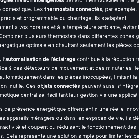
ogies maison intelligentes
transforment radicalement la 
e domestique. Les
thermostats connectés
, par exemple,
 précis et programmable du chauffage. Ils s’adaptent
ment à vos horaires et à la température ambiante, évitant 
 Combiner plusieurs thermostats dans différentes zones g
énergétique optimale en chauffant seulement les pièces o
 l’
automatisation de l’éclairage
contribue à la réduction f
âce à des détecteurs de mouvement et des minuteries, le
 automatiquement dans les pièces inoccupées, limitant la
on inutile. Ces
objets connectés
peuvent aussi s’intégre
otique centralisé, facilitant leur gestion via une applicat
s de présence énergétique offrent enfin une réelle innov
les appareils ménagers ou dans les espaces de vie, ils dé
inactivité et coupent ou réduisent le fonctionnement des
. Cela représente une solution simple pour limiter les p