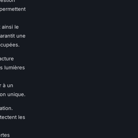
gestion
 permettent
ainsi le
arantit une
ccupées.
acture
s lumières
r à un
ion unique.
ation.
tectent les
ertes