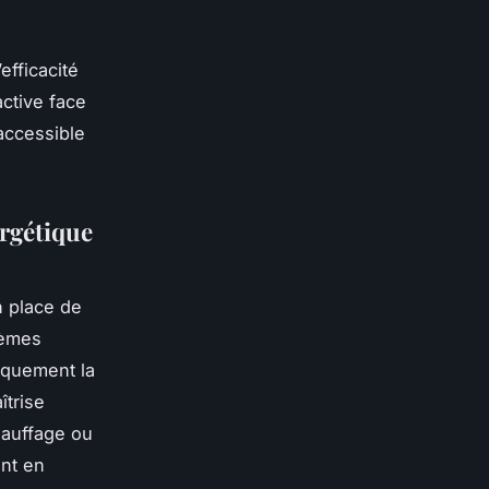
efficacité
active face
accessible
ergétique
n place de
tèmes
tiquement la
îtrise
hauffage ou
ent en