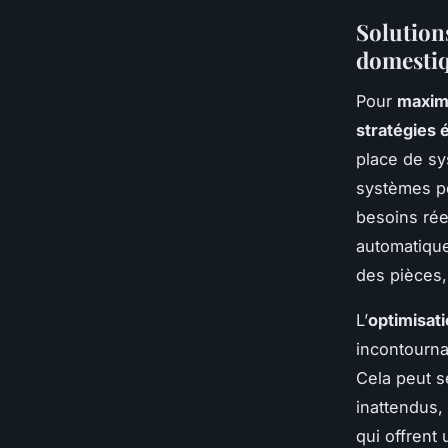
Solution
domesti
Pour
maximi
stratégies
place de sy
systèmes pe
besoins réel
automatique
des pièces,
L’
optimisati
incontourna
Cela peut s
inattendus,
qui offrent