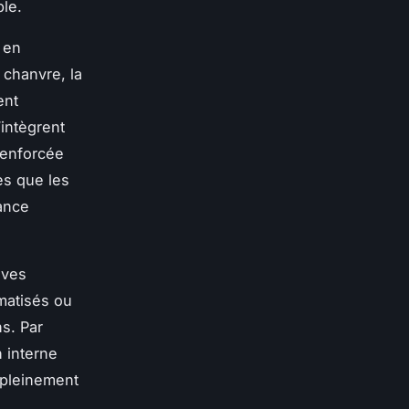
le.
 en
 chanvre, la
ent
intègrent
renforcée
es que les
mance
ives
omatisés ou
ns. Par
n interne
 pleinement