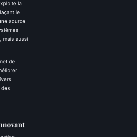
xploite la
açant le
une source
systèmes
, mais aussi
met de
méliorer
ivers
 des
innovant