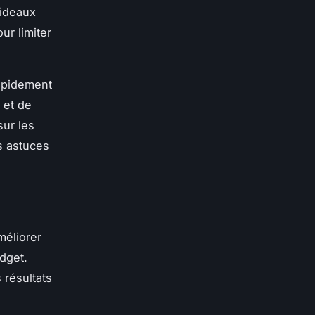
rideaux
ur limiter
rapidement
 et de
sur les
s astuces
méliorer
dget.
 résultats