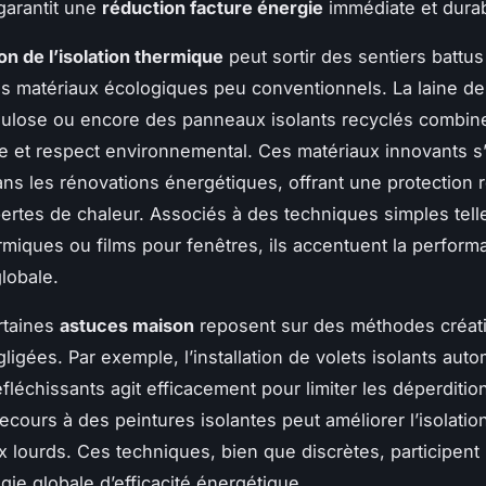
garantit une
réduction facture énergie
immédiate et durab
on de l’isolation thermique
peut sortir des sentiers battus
s matériaux écologiques peu conventionnels. La laine de
llulose ou encore des panneaux isolants recyclés combin
 et respect environnemental. Ces matériaux innovants s’
ns les rénovations énergétiques, offrant une protection 
pertes de chaleur. Associés à des techniques simples tell
rmiques ou films pour fenêtres, ils accentuent la perfor
lobale.
rtaines
astuces maison
reposent sur des méthodes créat
ligées. Par exemple, l’installation de volets isolants aut
fléchissants agit efficacement pour limiter les déperditio
 recours à des peintures isolantes peut améliorer l’isolatio
x lourds. Ces techniques, bien que discrètes, participent
gie globale d’efficacité énergétique.