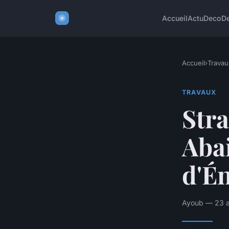
Accueil
Actu
Deco
D
Accueil
›
Travau
TRAVAUX
Stra
Abai
d'Én
Ayoub — 23 av